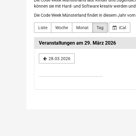
Die Code Week Münsterland lädt Kinder und Jugendlich
können sie mit Hard- und Software kreativ werden und
Die Code Week Münsterland findet in diesem Jahr vom 1
Liste
Woche
Monat
Tag
iCal
Veranstaltungen am 29. März 2026
Datum
28.03.2026
zur
Anzeige
auswählen