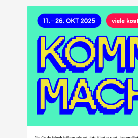
Code
Zum
Haupt-
Week
Inhalt
springen
Münsterland