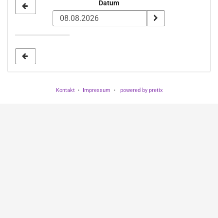
Datum
Datum
zur
Anzeige
auswählen
Kontakt
Impressum
powered by pretix