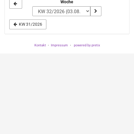
Woche
Woche
zur
Anzeige
KW 31/2026
auswählen
Kontakt
Impressum
powered by pretix